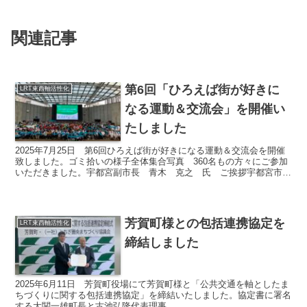
関連記事
第6回「ひろえば街が好きに
LRT東西軸活性化
なる運動＆交流会」を開催い
たしました
2025年7月25日 第6回ひろえば街が好きになる運動＆交流会を開催
致しました。ゴミ拾いの様子全体集合写真 360名もの方々にご参加
いただきました。宇都宮副市長 青木 克之 氏 ご挨拶宇都宮市議
会議員 馬上 剛 氏 ご挨拶参議院議員 高橋 ...
芳賀町様との包括連携協定を
LRT東西軸活性化
締結しました
2025年6月11日 芳賀町役場にて芳賀町様と「公共交通を軸としたま
ちづくりに関する包括連携協定」を締結いたしました。協定書に署名
する大関一雄町長と古池弘隆代表理事