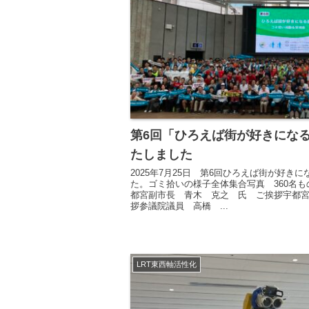
第6回「ひろえば街が好きにな
たしました
2025年7月25日 第6回ひろえば街が好き
た。ゴミ拾いの様子全体集合写真 360名
都宮副市長 青木 克之 氏 ご挨拶宇都
拶参議院議員 高橋 ...
LRT東西軸活性化