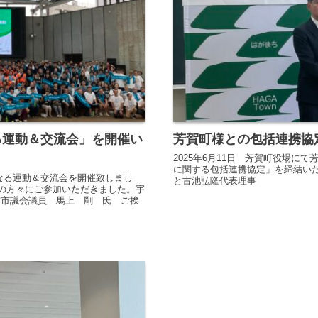
る運動＆交流会」を開催い
芳賀町様との包括連携協
2025年6月11日 芳賀町役場に
に関する包括連携協定」を締結い
になる運動＆交流会を開催致しまし
と古池弘隆代表理事
もの方々にご参加いただきました。宇
宮市議会議員 馬上 剛 氏 ご挨